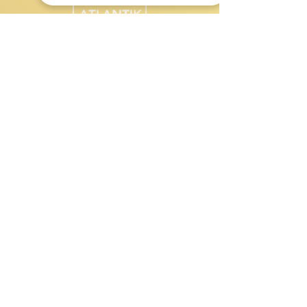
KatlantiK Group Lda
Estoril Beach - Sal Rei
5119 Ilha de Boa Vista
Cape Verde
gestione@katlantik.com
Kontakt
Jose
+238.5824313
- Apartmentverwalter
Maria
+238.9509389
- Ausflugsleiter
Marta
+238.9506771
- Notfallmanager