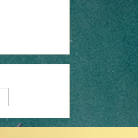
ei renaît : la
verture de la place
ta Isabel marque un