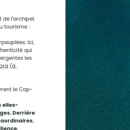
de l'archipel. 
u tourisme : 
peuplées. Ici, 
henticité qui 
ergentes les 
ora
(à 
rent le Cap-
 elles-
ges. Derrière 
raordinaires. 
lience. 