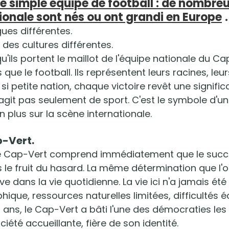
ne simple équipe de football : de nombreu
tionale sont nés ou ont grandi en Europe
.
gues différentes.
 des cultures différentes.
'ils portent le maillot de l'équipe nationale du Cap-
 que le football. Ils représentent leurs racines, leur
e si petite nation, chaque victoire revêt une signific
 s'agit pas seulement de sport. C'est le symbole d'un
n plus sur la scène internationale.
p-Vert.
le Cap-Vert comprend immédiatement que le succè
s le fruit du hasard. La même détermination que l'
ve dans la vie quotidienne. La vie ici n'a jamais été f
ique, ressources naturelles limitées, difficultés 
s ans, le Cap-Vert a bâti l'une des démocraties les
ciété accueillante, fière de son identité.