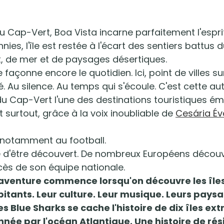
Cap-Vert, Boa Vista incarne parfaitement l'esprit 
es, l'île est restée à l'écart des sentiers battus d
t, de mer et de paysages désertiques.
 façonne encore le quotidien. Ici, point de villes sur
. Au silence. Au temps qui s'écoule. C'est cette aut
du Cap-Vert l'une des destinations touristiques ém
t surtout, grâce à la voix inoubliable de 
Cesária Év
 notamment au football.
e d'être découvert. De nombreux Européens découv
cès de son équipe nationale.
 aventure commence lorsqu'on découvre les îles
tants. Leur culture. Leur musique. Leurs paysa
 Blue Sharks se cache l'histoire de dix îles ext
née par l'océan Atlantique. Une histoire de rési