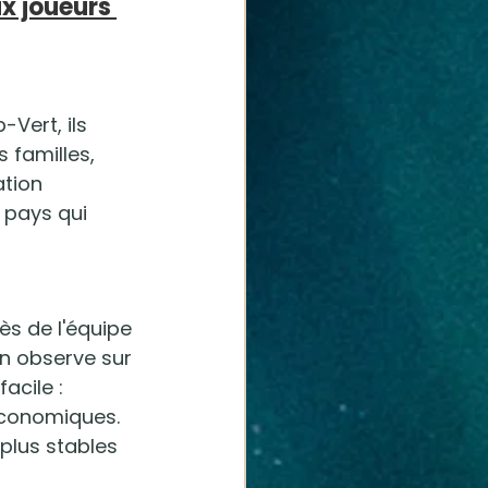
x joueurs 
Vert, ils 
s familles, 
ation 
 pays qui 
s de l'équipe 
on observe sur 
acile : 
économiques. 
 plus stables 