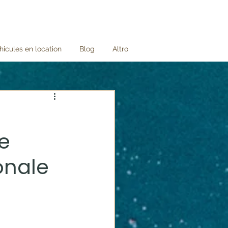
hicules en location
Blog
Altro
re
onale