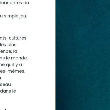
sionnantes du 
u simple jeu.
nts, cultures 
les plus 
ience, la 
rs le monde, 
 qu'il y a 
elles-mêmes. 
a 
éseau 
dans le 