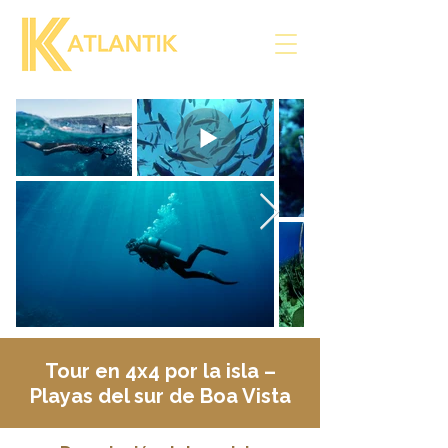
Tour en 4x4 por la isla –
Playas del sur de Boa Vista