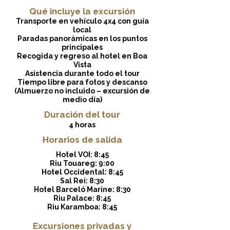
Qué incluye la excursión
Transporte en vehículo 4x4 con guía
local
Paradas panorámicas en los puntos
principales
Recogida y regreso al hotel en Boa
Vista
Asistencia durante todo el tour
Tiempo libre para fotos y descanso
(Almuerzo no incluido – excursión de
medio día)
Duración del tour
4 horas
Horarios de salida
Hotel VOI: 8:45
Riu Touareg: 9:00
Hotel Occidental: 8:45
Sal Rei: 8:30
Hotel Barceló Marine: 8:30
Riu Palace: 8:45
Riu Karamboa: 8:45
Excursiones privadas y