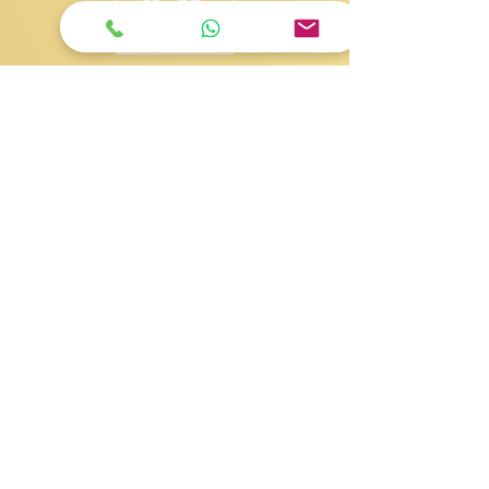
KatlantiK Group Lda
Estoril Beach - Sal Rei
5110 Ilha de Boa Vista
Cape Verde
gestione@katlantik.com
Contatti
Jose
+238.5824313
- Responsabile
appartamenti
Maria
+238.9509389
- Responsabile escursioni
Marta
+238.9506771
- Responsabile