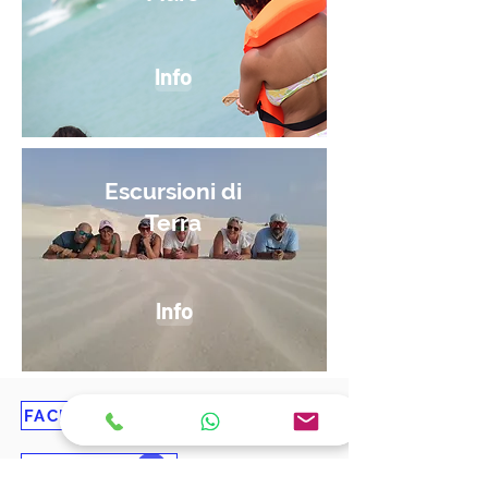
Info
Escursioni di
Terra
Info
FACEBOOK
Pagina KatlantiK
FACEBOOK
Gruppo in Francese