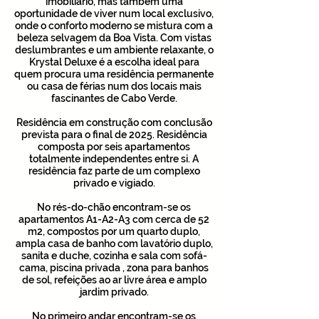
imobiliário, mas também uma
oportunidade de viver num local exclusivo,
onde o conforto moderno se mistura com a
beleza selvagem da Boa Vista. Com vistas
deslumbrantes e um ambiente relaxante, o
Krystal Deluxe é a escolha ideal para
quem procura uma residência permanente
ou casa de férias num dos locais mais
fascinantes de Cabo Verde.
Residência em construção com conclusão
prevista para o final de 2025. Residência
composta por seis apartamentos
totalmente independentes entre si. A
residência faz parte de um complexo
privado e vigiado.
No rés-do-chão encontram-se os
apartamentos A1-A2-A3 com cerca de 52
m2, compostos por um quarto duplo,
ampla casa de banho com lavatório duplo,
sanita e duche, cozinha e sala com sofá-
cama, piscina privada , zona para banhos
de sol, refeições ao ar livre área e amplo
jardim privado.
No primeiro andar encontram-se os