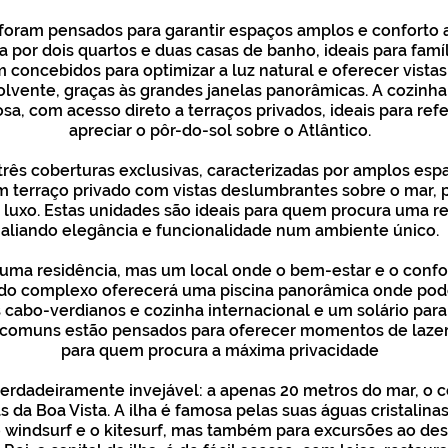
oram pensados ​​para garantir espaços amplos e conforto 
por dois quartos e duas casas de banho, ideais para famí
 concebidos para optimizar a luz natural e oferecer vista
vente, graças às grandes janelas panorâmicas. A cozinha
sa, com acesso direto a terraços privados, ideais para refe
apreciar o pôr-do-sol sobre o Atlântico.
 três coberturas exclusivas, caracterizadas por amplos espa
terraço privado com vistas deslumbrantes sobre o mar, pe
luxo. Estas unidades são ideais para quem procura uma re
aliando elegância e funcionalidade num ambiente único.
uma residência, mas um local onde o bem-estar e o confo
do complexo oferecerá uma piscina panorâmica onde pode
 cabo-verdianos e cozinha internacional e um solário para 
s comuns estão pensados ​​para oferecer momentos de laze
para quem procura a máxima privacidade
verdadeiramente invejável: a apenas 20 metros do mar, o
s da Boa Vista. A ilha é famosa pelas suas águas cristalinas
windsurf e o kitesurf, mas também para excursões ao des