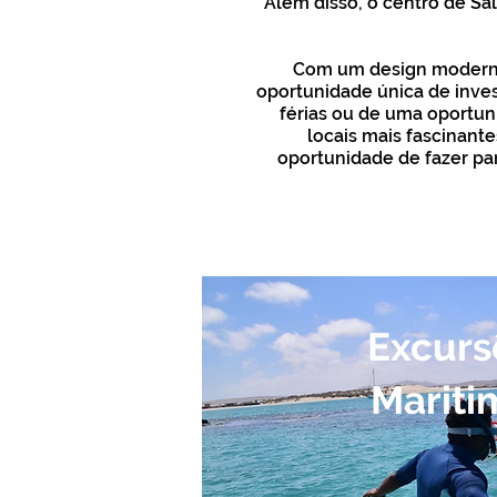
Além disso, o centro de Sal 
Com um design moderno,
oportunidade única de inves
férias ou de uma oportun
locais mais fascinant
oportunidade de fazer par
CONTA
Excurs
Mariti