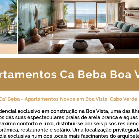
rtamentos Ca Beba Boa V
Ca' Beba - Apartamentos Novos em Boa Vista, Cabo Verde
dencial exclusivo em construção na Boa Vista, uma das il
s das suas espectaculares praias de areia branca e águas 
ximo conforto e luxo, distribui-se por seis pisos residen
orâmica, restaurante e solário. Uma localização privilegi
dia exclusiva num dos locais mais fascinantes do arquipél