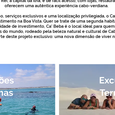
Rei, a capital da ilha, é de fácil acesso, com lojas, restau
oferecem uma autêntica experiência cabo-verdiana.
 serviços exclusivos e uma localização privilegiada, o C
timento na Boa Vista. Quer se trate de uma segunda habi
idade de investimento, Ca' Beba é o local ideal para que
es do mundo, rodeado pela beleza natural e cultural de Ca
te deste projeto exclusivo: uma nova dimensão de viver na
TO
APARTAME
ões
Exc
mas
Ter