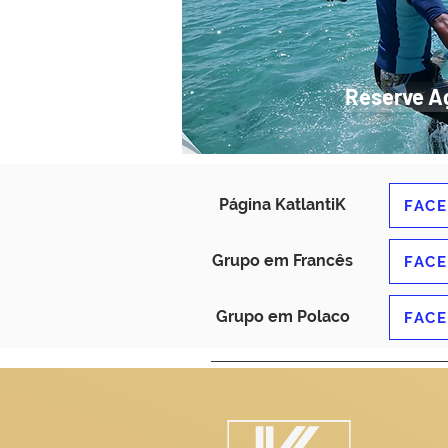
Reserve A
Página KatlantiK
FAC
Grupo em Francês
FAC
Grupo em Polaco
FAC