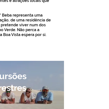
rantes e atrações locais que
a' Beba representa uma
tação, de uma residência de
m pretende viver num dos
bo Verde. Não perca a
 Boa Vista espera por si.
NTOS Ca Beba
ursões
restres