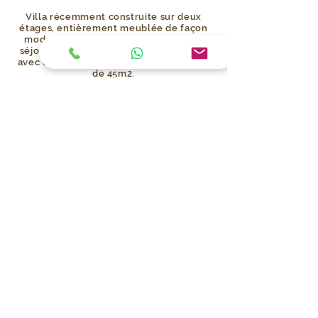
Villa récemment construite sur deux
étages, entièrement meublée de façon
moderne. Premier étage composé de
séjour, cuisine, buanderie, salle de bain
avec douche, terrasse extérieure privée
de 45m2.
Deuxième étage composé de deux
grandes chambres doubles avec terrasse
respective et salle de bain avec douche.
La Villa Preciosa est située dans un
complexe de 6 terrains avec accès privé,
elle dispose également d'un parking
intérieur et la Villa est équipée d'un
système de sécurité.
La Villa Ca Preciosa est située à 200
mètres de la mer et à 300 mètres de tous
les services.
Mq2:
105
Air Condit:
No
Rooms:
2
Sea View:
No
Bathrooms:
2
Terrace:
Yes
Floor:
0+1
Elevator:
No
Pool:
No
Beach:
200 mt
Furnished:
No
City:
300 mt
Year:
2023
Price:
190K€
Area:
Estoril
Commissions:
0%