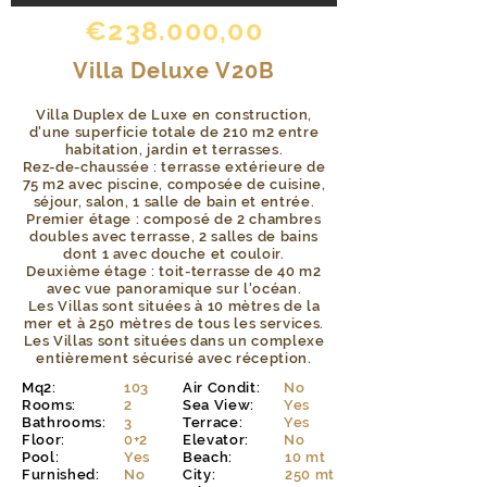
€238.000,00
Villa Deluxe V20B
Villa Duplex de Luxe en construction,
d'une superficie totale de 210 m2 entre
habitation, jardin et terrasses.
Rez-de-chaussée : terrasse extérieure de
75 m2 avec piscine, composée de cuisine,
séjour, salon, 1 salle de bain et entrée.
Premier étage : composé de 2 chambres
doubles avec terrasse, 2 salles de bains
dont 1 avec douche et couloir.
Deuxième étage : toit-terrasse de 40 m2
avec vue panoramique sur l'océan.
Les Villas sont situées à 10 mètres de la
mer et à 250 mètres de tous les services.
Les Villas sont situées dans un complexe
entièrement sécurisé avec réception.
Mq2:
103
Air Condit:
No
Rooms:
2
Sea View:
Yes
Bathrooms:
3
Terrace:
Yes
Floor:
0+2
Elevator:
No
Pool:
Yes
Beach:
10 mt
Furnished:
No
City:
250 mt