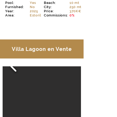
Pool:
Yes
Beach:
10 mt
Furnished:
No
City:
250 mt
Year:
2025
Price:
370K€
Area:
Estoril
Commissions:
0%
EXPLORER
Villa Lagoon en Vente