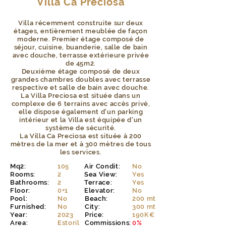
Villa Ca Preciosa
Villa récemment construite sur deux
étages, entièrement meublée de façon
moderne. Premier étage composé de
séjour, cuisine, buanderie, salle de bain
avec douche, terrasse extérieure privée
de 45m2.
Deuxième étage composé de deux
grandes chambres doubles avec terrasse
respective et salle de bain avec douche.
La Villa Preciosa est située dans un
complexe de 6 terrains avec accès privé,
elle dispose également d'un parking
intérieur et la Villa est équipée d'un
système de sécurité.
La Villa Ca Preciosa est située à 200
mètres de la mer et à 300 mètres de tous
les services.
Mq2:
105
Air Condit:
No
Rooms:
2
Sea View:
Yes
Bathrooms:
2
Terrace:
Yes
Floor:
0+1
Elevator:
No
Pool:
No
Beach:
200 mt
Furnished:
No
City:
300 mt
Year:
2023
Price:
190K€
Area:
Estoril
Commissions:
0%