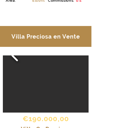
Area:
Estoril
Commissions:
0%
EXPLORER
Villa Preciosa en Vente
€190.000,00