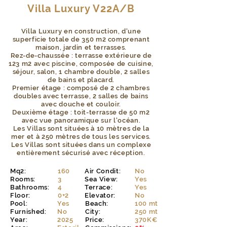
Villa Luxury V22A/B
Villa Luxury en construction, d'une
superficie totale de 350 m2 comprenant
maison, jardin et terrasses.
Rez-de-chaussée : terrasse extérieure de
123 m2 avec piscine, composée de cuisine,
séjour, salon, 1 chambre double, 2 salles
de bains et placard.
Premier étage : composé de 2 chambres
doubles avec terrasse, 2 salles de bains
avec douche et couloir.
Deuxième étage : toit-terrasse de 50 m2
avec vue panoramique sur l'océan.
Les Villas sont situées à 10 mètres de la
mer et à 250 mètres de tous les services.
Les Villas sont situées dans un complexe
entièrement sécurisé avec réception.
Mq2:
160
Air Condit:
No
Rooms:
3
Sea View:
Yes
Bathrooms:
4
Terrace:
Yes
Floor:
0+2
Elevator:
No
Pool:
Yes
Beach:
100 mt
Furnished:
No
City:
250 mt
Year:
2025
Price:
370K€