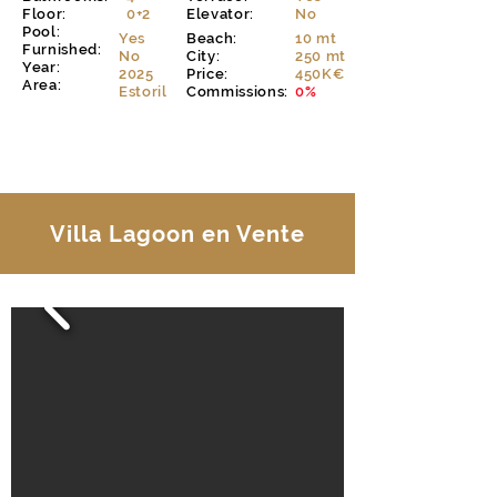
Floor:
0+2
Elevator:
No
Pool:
Yes
Beach:
10 mt
Furnished:
No
City:
250 mt
Year:
2025
Price:
450K€
Area:
Estoril
Commissions:
0%
EXPLORER
Villa Lagoon en Vente