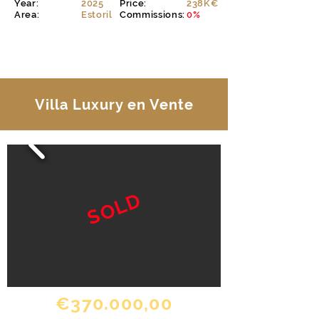
Year:
2025
Price:
238K€
Area:
Estoril
Commissions:
0%
EXPLORER
Villa Luxury en Vente
SOLD
€370.000,00