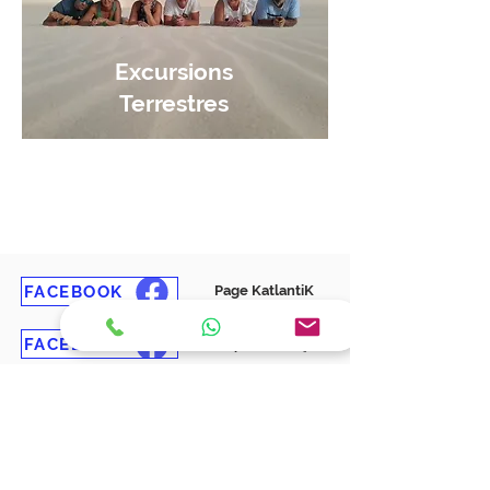
Excursions
Terrestres
Réservez
FACEBOOK
Page KatlantiK
FACEBOOK
Groupe en Français
FACEBOOK
Groupe en Polonais