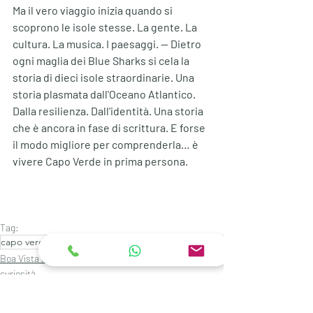
Ma il vero viaggio inizia quando si 
scoprono le isole stesse. La gente. La 
cultura. La musica. I paesaggi. — Dietro 
ogni maglia dei Blue Sharks si cela la 
storia di dieci isole straordinarie. Una 
storia plasmata dall'Oceano Atlantico. 
Dalla resilienza. Dall'identità. Una storia 
che è ancora in fase di scrittura. E forse 
il modo migliore per comprenderla… è 
vivere Capo Verde in prima persona.
Tag:
capo verde
boa vista
nazionale di calcio capo verde
Boa Vista Life style
curiosità