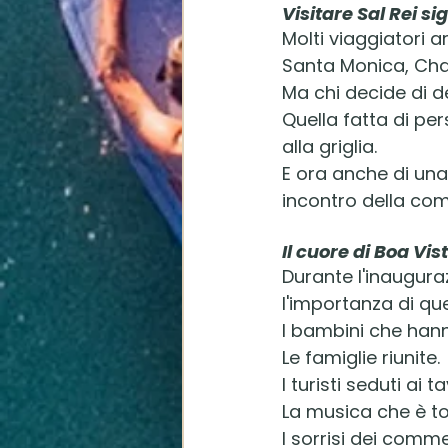
Visitare Sal Rei s
Molti viaggiatori ar
Santa Monica, Cha
Ma chi decide di d
Quella fatta di pe
alla griglia.
E ora anche di una
incontro della com
Il cuore di Boa Vis
Durante l'inauguraz
l'importanza di q
I bambini che hann
Le famiglie riunite.
I turisti seduti ai ta
La musica che è tor
I sorrisi dei comme