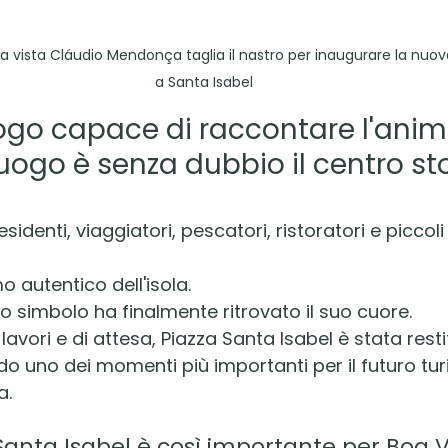
 Boa vista Cláudio Mendonça taglia il nastro per inaugurare la nuo
a Santa Isabel
uogo capace di raccontare l'anim
luogo è senza dubbio il centro sto
sidenti, viaggiatori, pescatori, ristoratori e piccoli
tmo autentico dell'isola.
o simbolo ha finalmente ritrovato il suo cuore.
lavori e di attesa, Piazza Santa Isabel è stata restit
 uno dei momenti più importanti per il futuro turi
a.
Santa Isabel è così importante per Boa V