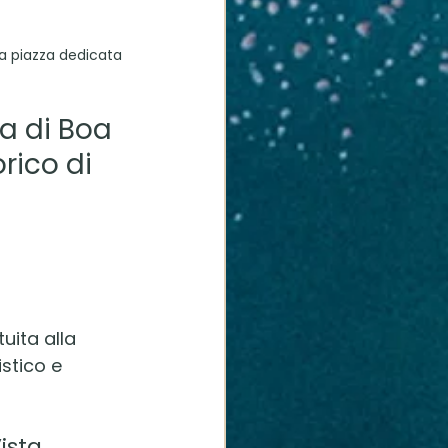
va piazza dedicata 
a di Boa 
rico di 
 
uita alla 
stico e 
ista