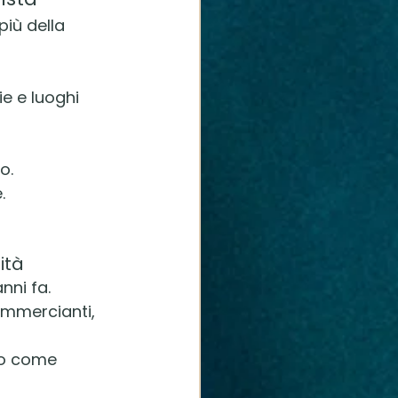
più della 
ie e luoghi 
o.
.
ità
nni fa.
ommercianti, 
to come 