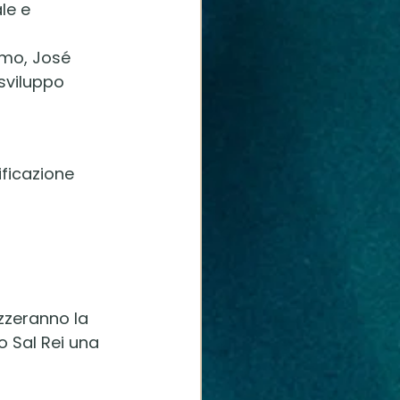
le e 
smo, José 
sviluppo 
ificazione 
izzeranno la 
o Sal Rei una 