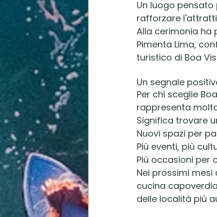
Un luogo pensato p
rafforzare l'attratti
Alla cerimonia ha p
Pimenta Lima, con
turistico di Boa Vi
Un segnale positivo
Per chi sceglie Bo
rappresenta molto 
Significa trovare u
Nuovi spazi per pa
Più eventi, più cult
Più occasioni per c
Nei prossimi mesi a
cucina capoverdian
delle località più 