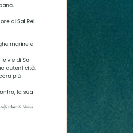
rbana.
re di Sal Rei.
ughe marine e 
e vie di Sal 
a autenticità.
cora più 
ontro, la sua 
sta
KatlantiK News