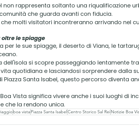
l non rappresenta soltanto una riqualificazione u
a comunità che guarda avanti con fiducia.
 che molti visitatori incontreranno arrivando nel cuo
 oltre le spiagge
 per le sue spiagge, il deserto di Viana, le tartar
oceano.
 dell'isola si scopre passeggiando lentamente tra l
 vita quotidiana e lasciandosi sorprendere dalla su
di Piazza Santa Isabel, questo percorso diventa an
a Vista significa vivere anche i suoi luoghi di inc
ne che la rendono unica.
viaggio
boa vista
Piazza Santa Isabel
Centro Storico Sal Rei
Notizie Boa Vi