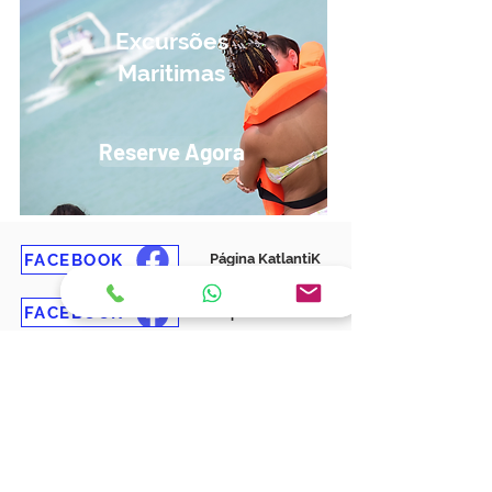
Excursões
Maritimas
Reserve Agora
FACEBOOK
Página KatlantiK
FACEBOOK
Grupo em Francês
FACEBOOK
Grupo em Polaco