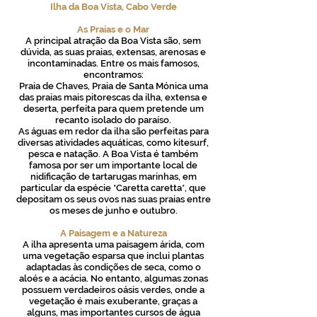
Ilha da Boa Vista, Cabo Verde
As Praias e o Mar
A principal atração da Boa Vista são, sem
dúvida, as suas praias, extensas, arenosas e
incontaminadas. Entre os mais famosos,
encontramos:
Praia de Chaves, Praia de Santa Mónica uma
das praias mais pitorescas da ilha, extensa e
deserta, perfeita para quem pretende um
recanto isolado do paraíso.
As águas em redor da ilha são perfeitas para
diversas atividades aquáticas, como kitesurf,
pesca e natação. A Boa Vista é também
famosa por ser um importante local de
nidificação de tartarugas marinhas, em
particular da espécie *Caretta caretta*, que
depositam os seus ovos nas suas praias entre
os meses de junho e outubro.
A Paisagem e a Natureza
A ilha apresenta uma paisagem árida, com
uma vegetação esparsa que inclui plantas
adaptadas às condições de seca, como o
aloés e a acácia. No entanto, algumas zonas
possuem verdadeiros oásis verdes, onde a
vegetação é mais exuberante, graças a
alguns, mas importantes cursos de água