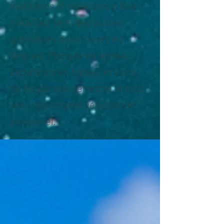
maritimes et terrestres à Boa
Vista Cap-Vert, des guides
spécialisés dans toutes les
langues. Plongée en apnée,
excursions en bateau et visite
de l'île par voie terrestre, le tout
avec nos propres véhicules et
personnel.