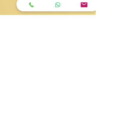
KatlantiK Group Lda
Estoril Beach - Sal Rei
5110 Ilha de Boa Vista
Cape Verde
gestione@katlantik.com
Contact
Jose
+238.5824313
- Gestionnaire
d'appartements
Maria
+238.9509389
- Gestionnaire
d'excursions