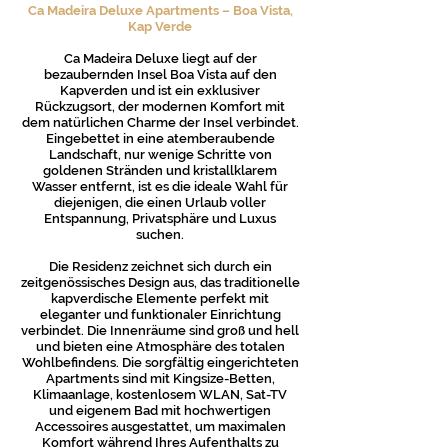
Ca Madeira Deluxe Apartments – Boa Vista,
Kap Verde
Ca Madeira Deluxe liegt auf der
bezaubernden Insel Boa Vista auf den
Kapverden und ist ein exklusiver
Rückzugsort, der modernen Komfort mit
dem natürlichen Charme der Insel verbindet.
Eingebettet in eine atemberaubende
Landschaft, nur wenige Schritte von
goldenen Stränden und kristallklarem
Wasser entfernt, ist es die ideale Wahl für
diejenigen, die einen Urlaub voller
Entspannung, Privatsphäre und Luxus
suchen.
Die Residenz zeichnet sich durch ein
zeitgenössisches Design aus, das traditionelle
kapverdische Elemente perfekt mit
eleganter und funktionaler Einrichtung
verbindet. Die Innenräume sind groß und hell
und bieten eine Atmosphäre des totalen
Wohlbefindens. Die sorgfältig eingerichteten
Apartments sind mit Kingsize-Betten,
Klimaanlage, kostenlosem WLAN, Sat-TV
und eigenem Bad mit hochwertigen
Accessoires ausgestattet, um maximalen
Komfort während Ihres Aufenthalts zu