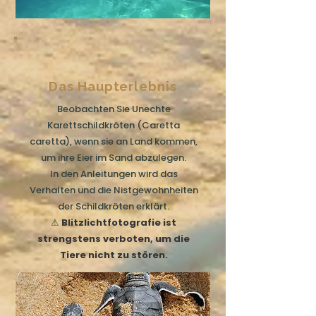
Das Haupterlebnis
Beobachten Sie Unechte
Karettschildkröten (Caretta
caretta), wenn sie an Land kommen,
um ihre Eier im Sand abzulegen.
In den Anleitungen wird das
Verhalten und die Nistgewohnheiten
der Schildkröten erklärt.
⚠
Blitzlichtfotografie ist
strengstens verboten, um die
Tiere nicht zu stören.