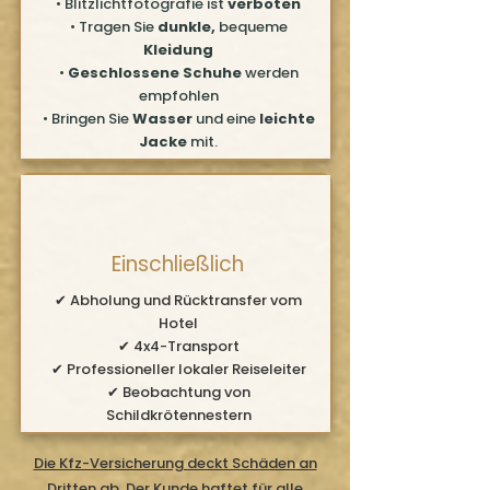
• Blitzlichtfotografie ist
verboten
• Tragen Sie
dunkle,
bequeme
Kleidung
•
Geschlossene Schuhe
werden
empfohlen
• Bringen Sie
Wasser
und eine
leichte
Jacke
mit.
Einschließlich
✔ Abholung und Rücktransfer vom
Hotel
✔ 4x4-Transport
✔ Professioneller lokaler Reiseleiter
✔ Beobachtung von
Schildkrötennestern
Die Kfz-Versicherung deckt Schäden an
Dritten ab. Der Kunde haftet für alle