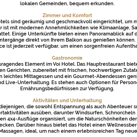
lokalen Gemeinden, bequem erkunden.
Zimmer und Komfort
otels sind geräumig und geschmackvoll eingerichtet, um 
r ist mit modernen Annehmlichkeiten wie Klimaanlage, S
tet. Einige Unterkünfte bieten einen Panoramablick auf d
rgänge direkt von Ihrem Balkon aus genießen können. Di
e ist jederzeit verfügbar, um einen sorgenfreien Aufentha
Gastronomie
usragendes Element im Voi Hotel. Das Hauptrestaurant bie
en Gerichten, zubereitet mit frischen, hochwertigen Zutat
in leichtes Mittagessen und ein Gourmet-Abendessen geni
Live-Unterhaltung. Es stehen auch Optionen für Perso
Ernährungsbedürfnissen zur Verfügung.
Aktivitäten und Unterhaltung
ür diejenigen, die sowohl Entspannung als auch Abenteuer
taktivitäten ausüben, darunter Windsurfen, Schnorcheln 
n 4x4-Ausflüge organisiert, um die Naturschönheiten der 
decken. Darüber hinaus bietet das Hotel einen Wellnessb
assagen, ideal, um nach einem erlebnisreichen Tag neue 