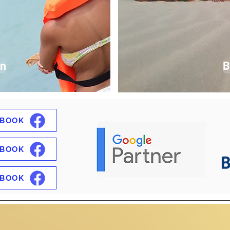
n
B
EBOOK
EBOOK
EBOOK